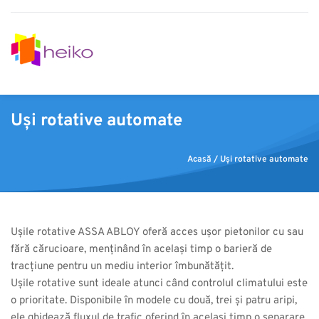
Uși rotative automate
Acasă
 / Uși rotative automate
Ușile rotative ASSA ABLOY oferă acces ușor pietonilor cu sau 
fără cărucioare, menținând în același timp o barieră de 
tracțiune pentru un mediu interior îmbunătățit.
Ușile rotative sunt ideale atunci când controlul climatului este 
o prioritate. Disponibile în modele cu două, trei și patru aripi, 
ele ghidează fluxul de trafic oferind în același timp o separare 