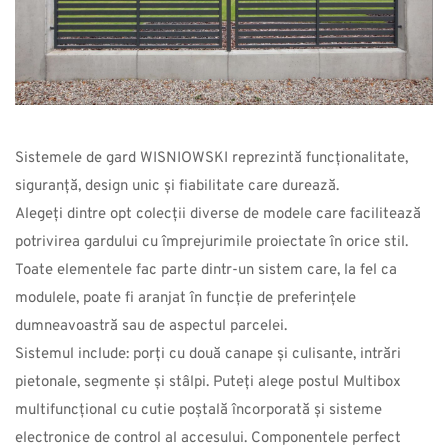
Sistemele de gard WISNIOWSKI reprezintă funcționalitate, 
siguranță, design unic și fiabilitate care durează.
Alegeți dintre opt colecții diverse de modele care facilitează 
potrivirea gardului cu împrejurimile proiectate în orice stil. 
Toate elementele fac parte dintr-un sistem care, la fel ca 
modulele, poate fi aranjat în funcție de preferințele 
dumneavoastră sau de aspectul parcelei.
Sistemul include: porți cu două canape și culisante, intrări 
pietonale, segmente și stâlpi. Puteți alege postul Multibox 
multifuncțional cu cutie poștală încorporată și sisteme 
electronice de control al accesului. Componentele perfect 