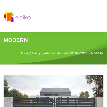
MODERN
Acasă
 / 
Porți și garduri rezidențiale
 / 
WISNIOWSKI
 / MODERN